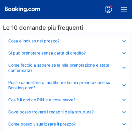
Le 10 domande più frequenti
Elemento
Cosa è incluso nel prezzo?
chiuso
Elemento
Si può prenotare senza carta di credito?
chiuso
Elemento
Come faccio a sapere se la mia prenotazione è stata
chiuso
confermata?
Elemento
Posso cancellare o modificare la mia prenotazione su
chiuso
Booking.com?
Elemento
Cos'è il codice PIN e a cosa serve?
chiuso
Elemento
Dove posso trovare i recapiti della struttura?
chiuso
Elemento
Come posso visualizzare il prezzo?
chiuso