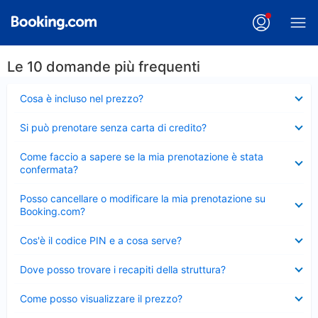
Le 10 domande più frequenti
Elemento
Cosa è incluso nel prezzo?
chiuso
Elemento
Si può prenotare senza carta di credito?
chiuso
Elemento
Come faccio a sapere se la mia prenotazione è stata
chiuso
confermata?
Elemento
Posso cancellare o modificare la mia prenotazione su
chiuso
Booking.com?
Elemento
Cos'è il codice PIN e a cosa serve?
chiuso
Elemento
Dove posso trovare i recapiti della struttura?
chiuso
Elemento
Come posso visualizzare il prezzo?
chiuso