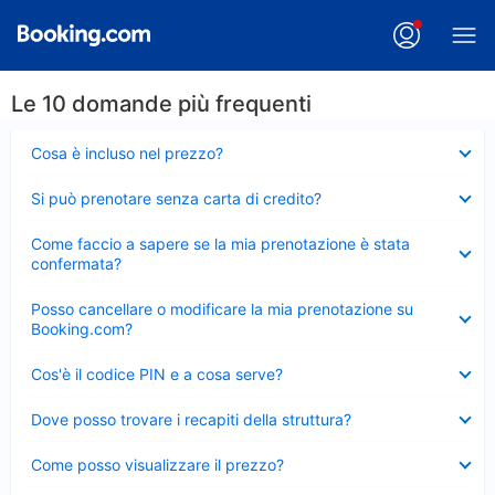
Le 10 domande più frequenti
Elemento
Cosa è incluso nel prezzo?
chiuso
Elemento
Si può prenotare senza carta di credito?
chiuso
Elemento
Come faccio a sapere se la mia prenotazione è stata
chiuso
confermata?
Elemento
Posso cancellare o modificare la mia prenotazione su
chiuso
Booking.com?
Elemento
Cos'è il codice PIN e a cosa serve?
chiuso
Elemento
Dove posso trovare i recapiti della struttura?
chiuso
Elemento
Come posso visualizzare il prezzo?
chiuso