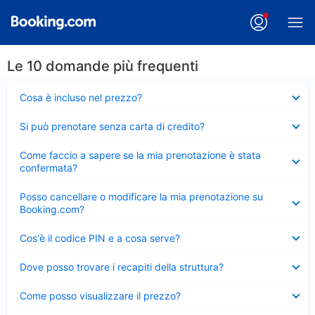
Le 10 domande più frequenti
Elemento
Cosa è incluso nel prezzo?
chiuso
Elemento
Si può prenotare senza carta di credito?
chiuso
Elemento
Come faccio a sapere se la mia prenotazione è stata
chiuso
confermata?
Elemento
Posso cancellare o modificare la mia prenotazione su
chiuso
Booking.com?
Elemento
Cos'è il codice PIN e a cosa serve?
chiuso
Elemento
Dove posso trovare i recapiti della struttura?
chiuso
Elemento
Come posso visualizzare il prezzo?
chiuso