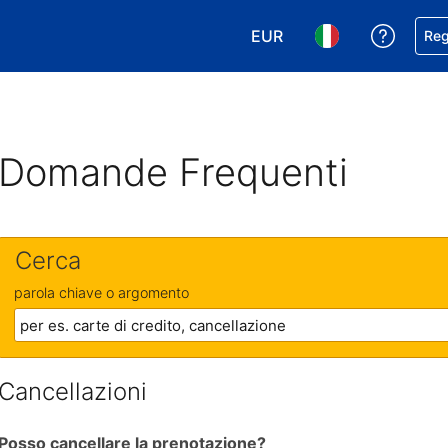
EUR
Ricevi
Reg
Scegli la tua valuta. Valut
Scegli la tua ling
Domande Frequenti
Cerca
parola chiave o argomento
Cancellazioni
Posso cancellare la prenotazione?