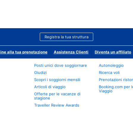
Registra la tua struttura
ine alla tua prenotazione
Assistenza Clienti
Diventa un affiliato
Posti unici dove soggiornare
Autonoleggio
Giudizi
Ricerca voli
Scopri i soggiorni mensili
Prenotazioni ristor
Articoli di viaggio
Booking.com per l
Viaggio
Offerte per le vacanze di
stagione
Traveller Review Awards