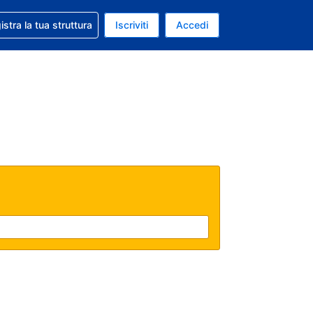
 aiuto con la prenotazione
istra la tua struttura
Iscriviti
Accedi
a attuale: Euro
ua. Lingua attuale: Italiano