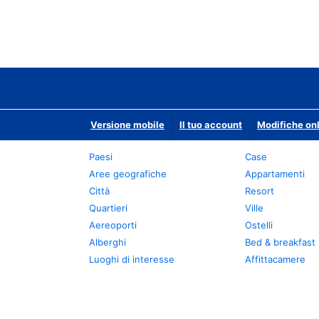
Versione mobile
Il tuo account
Modifiche onl
Paesi
Case
Aree geografiche
Appartamenti
Città
Resort
Quartieri
Ville
Aereoporti
Ostelli
Alberghi
Bed & breakfast
Luoghi di interesse
Affittacamere