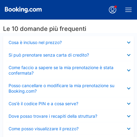
Le 10 domande più frequenti
Elemento
Cosa è incluso nel prezzo?
chiuso
Elemento
Si può prenotare senza carta di credito?
chiuso
Elemento
Come faccio a sapere se la mia prenotazione è stata
chiuso
confermata?
Elemento
Posso cancellare o modificare la mia prenotazione su
chiuso
Booking.com?
Elemento
Cos'è il codice PIN e a cosa serve?
chiuso
Elemento
Dove posso trovare i recapiti della struttura?
chiuso
Elemento
Come posso visualizzare il prezzo?
chiuso