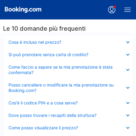
Le 10 domande più frequenti
Elemento
Cosa è incluso nel prezzo?
chiuso
Elemento
Si può prenotare senza carta di credito?
chiuso
Elemento
Come faccio a sapere se la mia prenotazione è stata
chiuso
confermata?
Elemento
Posso cancellare o modificare la mia prenotazione su
chiuso
Booking.com?
Elemento
Cos'è il codice PIN e a cosa serve?
chiuso
Elemento
Dove posso trovare i recapiti della struttura?
chiuso
Elemento
Come posso visualizzare il prezzo?
chiuso