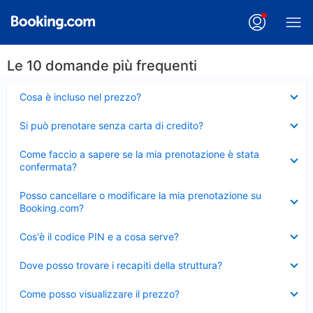
Le 10 domande più frequenti
Elemento
Cosa è incluso nel prezzo?
chiuso
Elemento
Si può prenotare senza carta di credito?
chiuso
Elemento
Come faccio a sapere se la mia prenotazione è stata
chiuso
confermata?
Elemento
Posso cancellare o modificare la mia prenotazione su
chiuso
Booking.com?
Elemento
Cos'è il codice PIN e a cosa serve?
chiuso
Elemento
Dove posso trovare i recapiti della struttura?
chiuso
Elemento
Come posso visualizzare il prezzo?
chiuso