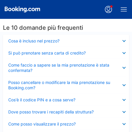
Le 10 domande più frequenti
Elemento
Cosa è incluso nel prezzo?
chiuso
Elemento
Si può prenotare senza carta di credito?
chiuso
Elemento
Come faccio a sapere se la mia prenotazione è stata
chiuso
confermata?
Elemento
Posso cancellare o modificare la mia prenotazione su
chiuso
Booking.com?
Elemento
Cos'è il codice PIN e a cosa serve?
chiuso
Elemento
Dove posso trovare i recapiti della struttura?
chiuso
Elemento
Come posso visualizzare il prezzo?
chiuso