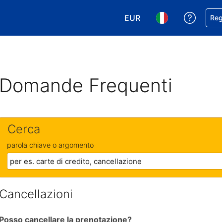
EUR
Ricevi
Reg
Scegli la tua valuta. Valut
Scegli la tua ling
Domande Frequenti
Cerca
parola chiave o argomento
Cancellazioni
Posso cancellare la prenotazione?