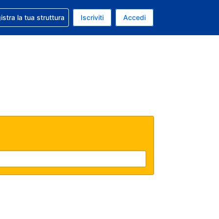
 aiuto con la prenotazione
istra la tua struttura
Iscriviti
Accedi
a attuale: Euro
ua. Lingua attuale: Italiano