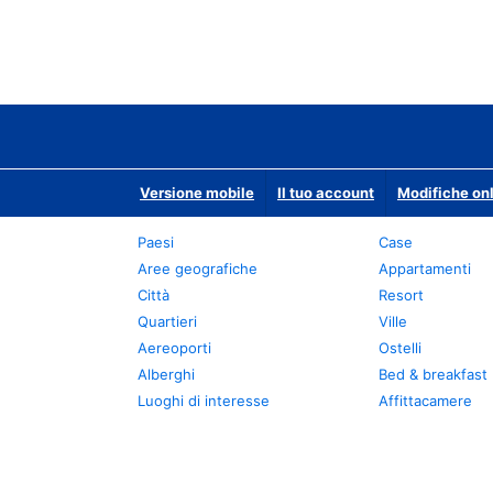
Versione mobile
Il tuo account
Modifiche onl
Paesi
Case
Aree geografiche
Appartamenti
Città
Resort
Quartieri
Ville
Aereoporti
Ostelli
Alberghi
Bed & breakfast
Luoghi di interesse
Affittacamere