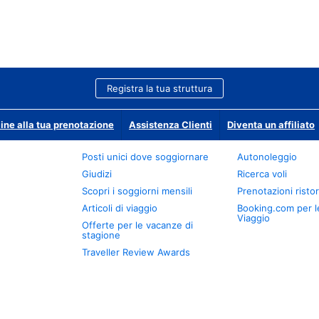
Registra la tua struttura
ine alla tua prenotazione
Assistenza Clienti
Diventa un affiliato
Posti unici dove soggiornare
Autonoleggio
Giudizi
Ricerca voli
Scopri i soggiorni mensili
Prenotazioni ristor
Articoli di viaggio
Booking.com per l
Viaggio
Offerte per le vacanze di
stagione
Traveller Review Awards