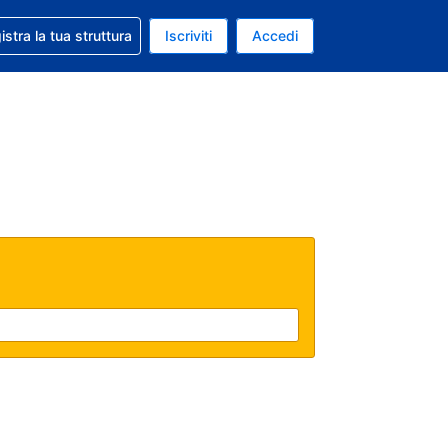
 aiuto con la prenotazione
istra la tua struttura
Iscriviti
Accedi
a attuale: Euro
ua. Lingua attuale: Italiano