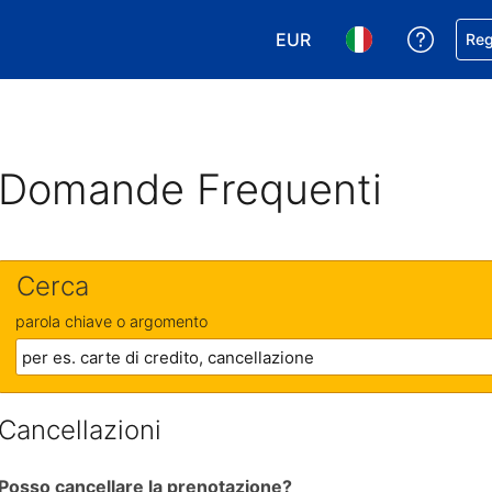
EUR
Ricevi
Reg
Scegli la tua valuta. Valut
Scegli la tua ling
Domande Frequenti
Cerca
parola chiave o argomento
Cancellazioni
Posso cancellare la prenotazione?