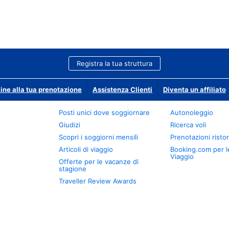
Registra la tua struttura
ine alla tua prenotazione
Assistenza Clienti
Diventa un affiliato
Posti unici dove soggiornare
Autonoleggio
Giudizi
Ricerca voli
Scopri i soggiorni mensili
Prenotazioni ristor
Articoli di viaggio
Booking.com per l
Viaggio
Offerte per le vacanze di
stagione
Traveller Review Awards