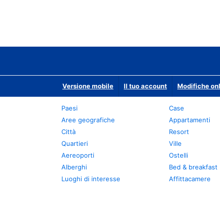
Versione mobile
Il tuo account
Modifiche onl
Paesi
Case
Aree geografiche
Appartamenti
Città
Resort
Quartieri
Ville
Aereoporti
Ostelli
Alberghi
Bed & breakfast
Luoghi di interesse
Affittacamere