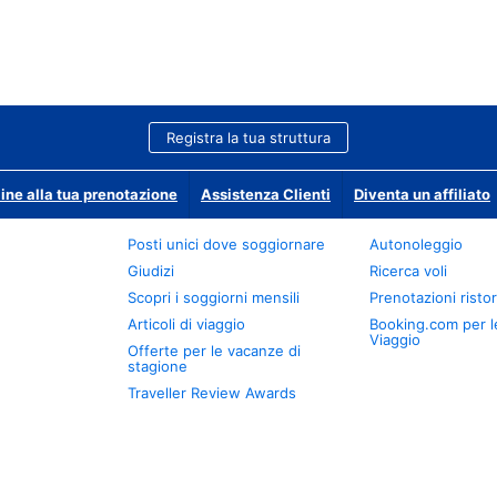
Registra la tua struttura
ine alla tua prenotazione
Assistenza Clienti
Diventa un affiliato
Posti unici dove soggiornare
Autonoleggio
Giudizi
Ricerca voli
Scopri i soggiorni mensili
Prenotazioni ristor
Articoli di viaggio
Booking.com per l
Viaggio
Offerte per le vacanze di
stagione
Traveller Review Awards