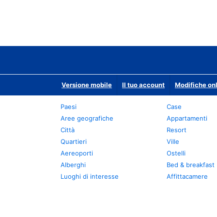
Versione mobile
Il tuo account
Modifiche onl
Paesi
Case
Aree geografiche
Appartamenti
Città
Resort
Quartieri
Ville
Aereoporti
Ostelli
Alberghi
Bed & breakfast
Luoghi di interesse
Affittacamere