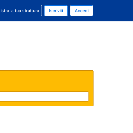
 aiuto con la prenotazione
istra la tua struttura
Iscriviti
Accedi
a attuale: Euro
ua. Lingua attuale: Italiano