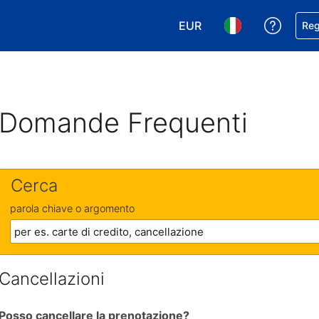
EUR
Ricevi
Reg
Scegli la tua valuta. Valut
Scegli la tua ling
Domande Frequenti
Cerca
parola chiave o argomento
Cancellazioni
Posso cancellare la prenotazione?