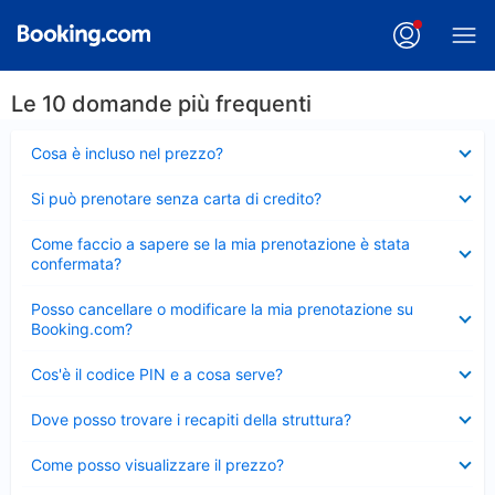
Le 10 domande più frequenti
Elemento
Cosa è incluso nel prezzo?
chiuso
Elemento
Si può prenotare senza carta di credito?
chiuso
Elemento
Come faccio a sapere se la mia prenotazione è stata
chiuso
confermata?
Elemento
Posso cancellare o modificare la mia prenotazione su
chiuso
Booking.com?
Elemento
Cos'è il codice PIN e a cosa serve?
chiuso
Elemento
Dove posso trovare i recapiti della struttura?
chiuso
Elemento
Come posso visualizzare il prezzo?
chiuso