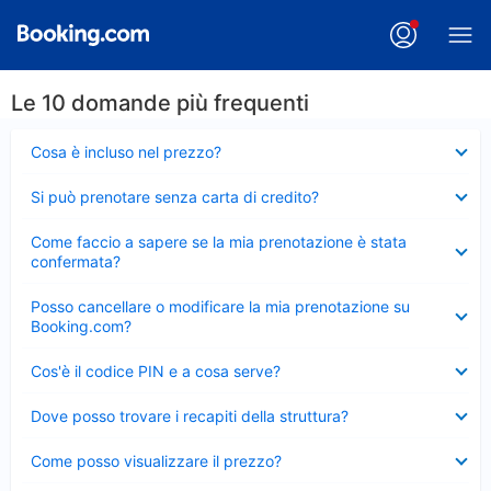
Le 10 domande più frequenti
Elemento
Cosa è incluso nel prezzo?
chiuso
Elemento
Si può prenotare senza carta di credito?
chiuso
Elemento
Come faccio a sapere se la mia prenotazione è stata
chiuso
confermata?
Elemento
Posso cancellare o modificare la mia prenotazione su
chiuso
Booking.com?
Elemento
Cos'è il codice PIN e a cosa serve?
chiuso
Elemento
Dove posso trovare i recapiti della struttura?
chiuso
Elemento
Come posso visualizzare il prezzo?
chiuso