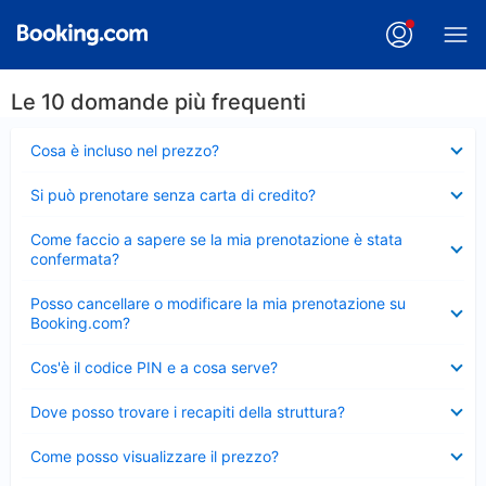
Le 10 domande più frequenti
Elemento
Cosa è incluso nel prezzo?
chiuso
Elemento
Si può prenotare senza carta di credito?
chiuso
Elemento
Come faccio a sapere se la mia prenotazione è stata
chiuso
confermata?
Elemento
Posso cancellare o modificare la mia prenotazione su
chiuso
Booking.com?
Elemento
Cos'è il codice PIN e a cosa serve?
chiuso
Elemento
Dove posso trovare i recapiti della struttura?
chiuso
Elemento
Come posso visualizzare il prezzo?
chiuso