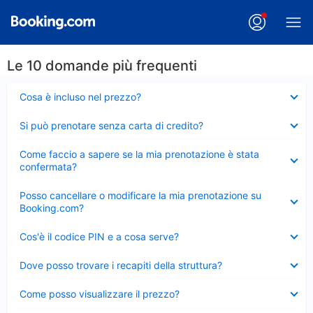
Le 10 domande più frequenti
Elemento
Cosa è incluso nel prezzo?
chiuso
Elemento
Si può prenotare senza carta di credito?
chiuso
Elemento
Come faccio a sapere se la mia prenotazione è stata
chiuso
confermata?
Elemento
Posso cancellare o modificare la mia prenotazione su
chiuso
Booking.com?
Elemento
Cos'è il codice PIN e a cosa serve?
chiuso
Elemento
Dove posso trovare i recapiti della struttura?
chiuso
Elemento
Come posso visualizzare il prezzo?
chiuso