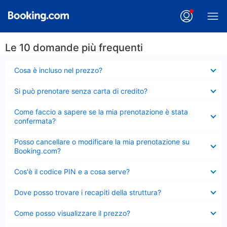
Le 10 domande più frequenti
Elemento
Cosa è incluso nel prezzo?
chiuso
Elemento
Si può prenotare senza carta di credito?
chiuso
Elemento
Come faccio a sapere se la mia prenotazione è stata
chiuso
confermata?
Elemento
Posso cancellare o modificare la mia prenotazione su
chiuso
Booking.com?
Elemento
Cos'è il codice PIN e a cosa serve?
chiuso
Elemento
Dove posso trovare i recapiti della struttura?
chiuso
Elemento
Come posso visualizzare il prezzo?
chiuso