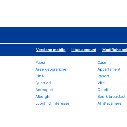
Versione mobile
Il tuo account
Modifiche onl
Paesi
Case
Aree geografiche
Appartamenti
Città
Resort
Quartieri
Ville
Aereoporti
Ostelli
Alberghi
Bed & breakfast
Luoghi di interesse
Affittacamere