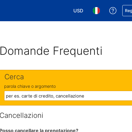
USD
Ricevi
Reg
Scegli la tua valuta. Valut
Scegli la tua ling
Domande Frequenti
Cerca
parola chiave o argomento
Cancellazioni
Posso cancellare la prenotazione?