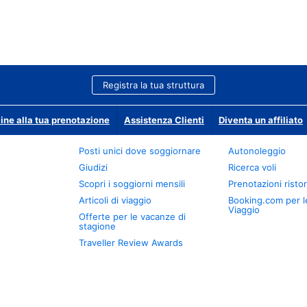
Registra la tua struttura
ine alla tua prenotazione
Assistenza Clienti
Diventa un affiliato
Posti unici dove soggiornare
Autonoleggio
Giudizi
Ricerca voli
Scopri i soggiorni mensili
Prenotazioni ristor
Articoli di viaggio
Booking.com per l
Viaggio
Offerte per le vacanze di
stagione
Traveller Review Awards