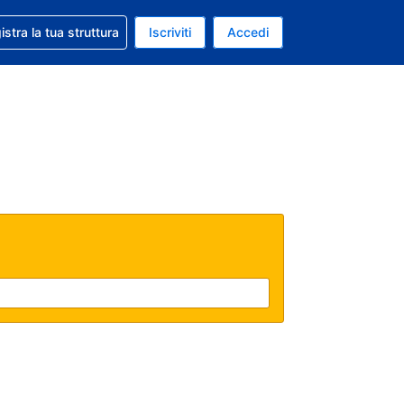
 aiuto con la prenotazione
istra la tua struttura
Iscriviti
Accedi
a attuale: Dollaro statunitense
ua. Lingua attuale: Italiano