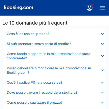
Le 10 domande più frequenti
Elemento
Cosa è incluso nel prezzo?
chiuso
Elemento
Si può prenotare senza carta di credito?
chiuso
Elemento
Come faccio a sapere se la mia prenotazione è stata
chiuso
confermata?
Elemento
Posso cancellare o modificare la mia prenotazione su
chiuso
Booking.com?
Elemento
Cos'è il codice PIN e a cosa serve?
chiuso
Elemento
Dove posso trovare i recapiti della struttura?
chiuso
Elemento
Come posso visualizzare il prezzo?
chiuso