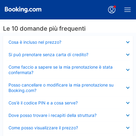
Le 10 domande più frequenti
Elemento
Cosa è incluso nel prezzo?
chiuso
Elemento
Si può prenotare senza carta di credito?
chiuso
Elemento
Come faccio a sapere se la mia prenotazione è stata
chiuso
confermata?
Elemento
Posso cancellare o modificare la mia prenotazione su
chiuso
Booking.com?
Elemento
Cos'è il codice PIN e a cosa serve?
chiuso
Elemento
Dove posso trovare i recapiti della struttura?
chiuso
Elemento
Come posso visualizzare il prezzo?
chiuso