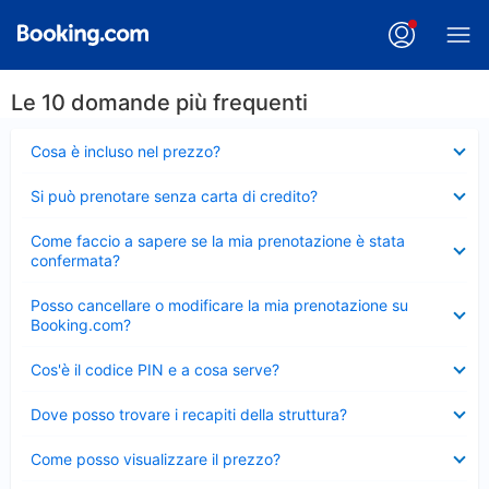
Le 10 domande più frequenti
Elemento
Cosa è incluso nel prezzo?
chiuso
Elemento
Si può prenotare senza carta di credito?
chiuso
Elemento
Come faccio a sapere se la mia prenotazione è stata
chiuso
confermata?
Elemento
Posso cancellare o modificare la mia prenotazione su
chiuso
Booking.com?
Elemento
Cos'è il codice PIN e a cosa serve?
chiuso
Elemento
Dove posso trovare i recapiti della struttura?
chiuso
Elemento
Come posso visualizzare il prezzo?
chiuso