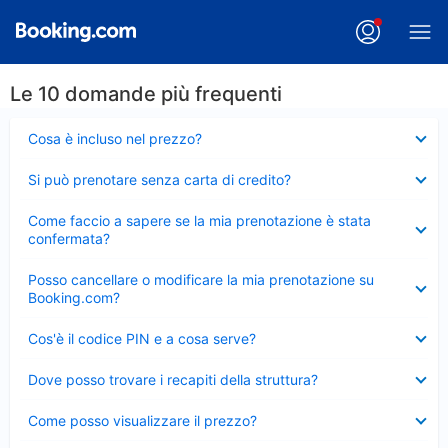
Le 10 domande più frequenti
Elemento
Cosa è incluso nel prezzo?
chiuso
Elemento
Si può prenotare senza carta di credito?
chiuso
Elemento
Come faccio a sapere se la mia prenotazione è stata
chiuso
confermata?
Elemento
Posso cancellare o modificare la mia prenotazione su
chiuso
Booking.com?
Elemento
Cos'è il codice PIN e a cosa serve?
chiuso
Elemento
Dove posso trovare i recapiti della struttura?
chiuso
Elemento
Come posso visualizzare il prezzo?
chiuso