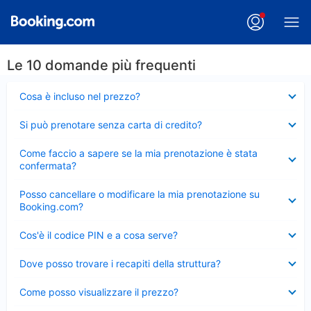
Le 10 domande più frequenti
Elemento
Cosa è incluso nel prezzo?
chiuso
Elemento
Si può prenotare senza carta di credito?
chiuso
Elemento
Come faccio a sapere se la mia prenotazione è stata
chiuso
confermata?
Elemento
Posso cancellare o modificare la mia prenotazione su
chiuso
Booking.com?
Elemento
Cos'è il codice PIN e a cosa serve?
chiuso
Elemento
Dove posso trovare i recapiti della struttura?
chiuso
Elemento
Come posso visualizzare il prezzo?
chiuso