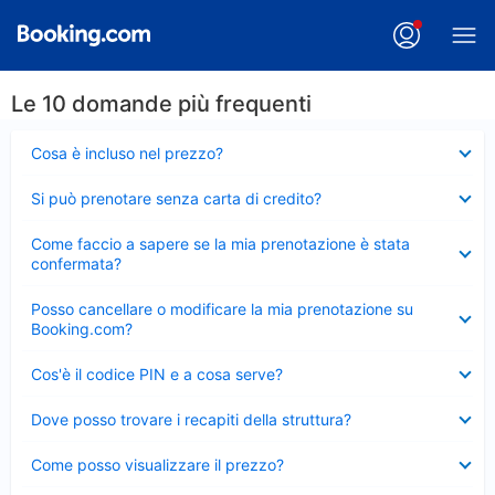
Le 10 domande più frequenti
Elemento
Cosa è incluso nel prezzo?
chiuso
Elemento
Si può prenotare senza carta di credito?
chiuso
Elemento
Come faccio a sapere se la mia prenotazione è stata
chiuso
confermata?
Elemento
Posso cancellare o modificare la mia prenotazione su
chiuso
Booking.com?
Elemento
Cos'è il codice PIN e a cosa serve?
chiuso
Elemento
Dove posso trovare i recapiti della struttura?
chiuso
Elemento
Come posso visualizzare il prezzo?
chiuso