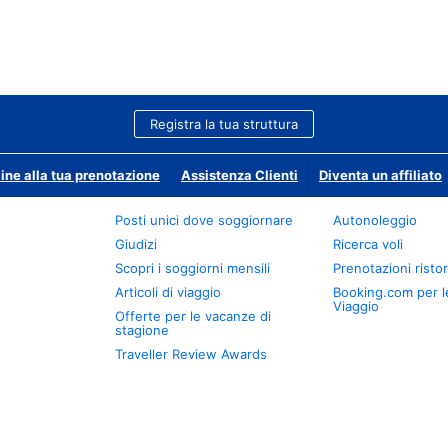
Registra la tua struttura
ine alla tua prenotazione
Assistenza Clienti
Diventa un affiliato
Posti unici dove soggiornare
Autonoleggio
Giudizi
Ricerca voli
Scopri i soggiorni mensili
Prenotazioni ristor
Articoli di viaggio
Booking.com per l
Viaggio
Offerte per le vacanze di
stagione
Traveller Review Awards