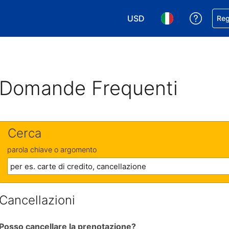
USD
Ricevi
Reg
Scegli la tua valuta. Valut
Scegli la tua ling
Domande Frequenti
Cerca
parola chiave o argomento
Cancellazioni
Posso cancellare la prenotazione?