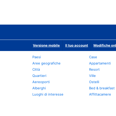
Versione mobile
Il tuo account
Modifiche onl
Paesi
Case
Aree geografiche
Appartamenti
Città
Resort
Quartieri
Ville
Aereoporti
Ostelli
Alberghi
Bed & breakfast
Luoghi di interesse
Affittacamere