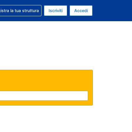
 aiuto con la prenotazione
istra la tua struttura
Iscriviti
Accedi
a attuale: Dollaro statunitense
ua. Lingua attuale: Italiano