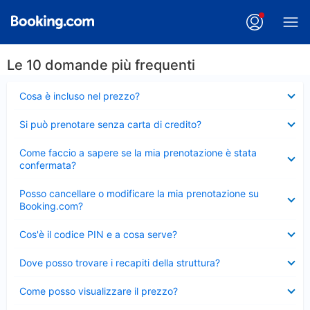
Le 10 domande più frequenti
Elemento
Cosa è incluso nel prezzo?
chiuso
Elemento
Si può prenotare senza carta di credito?
chiuso
Elemento
Come faccio a sapere se la mia prenotazione è stata
chiuso
confermata?
Elemento
Posso cancellare o modificare la mia prenotazione su
chiuso
Booking.com?
Elemento
Cos'è il codice PIN e a cosa serve?
chiuso
Elemento
Dove posso trovare i recapiti della struttura?
chiuso
Elemento
Come posso visualizzare il prezzo?
chiuso