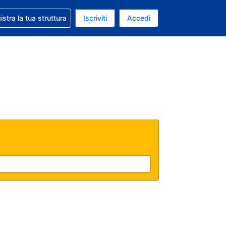
 aiuto con la prenotazione
istra la tua struttura
Iscriviti
Accedi
a attuale: Euro
ua. Lingua attuale: Italiano