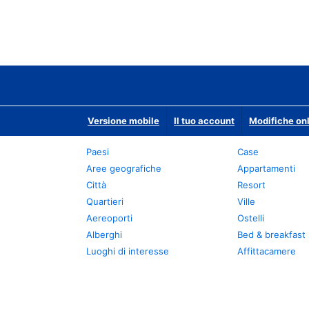
Versione mobile
Il tuo account
Modifiche onl
Paesi
Case
Aree geografiche
Appartamenti
Città
Resort
Quartieri
Ville
Aereoporti
Ostelli
Alberghi
Bed & breakfast
Luoghi di interesse
Affittacamere