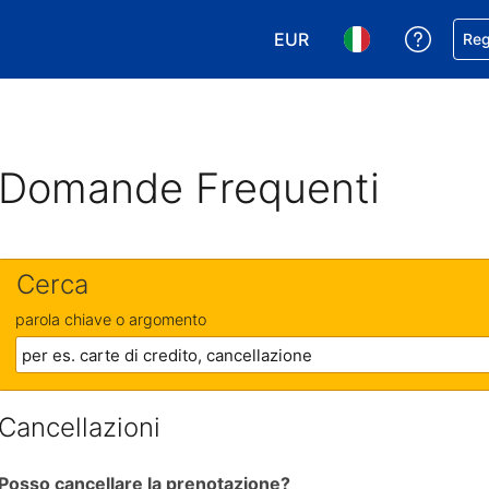
EUR
Ricevi
Reg
Scegli la tua valuta. Valut
Scegli la tua ling
Domande Frequenti
Cerca
parola chiave o argomento
Cancellazioni
Posso cancellare la prenotazione?