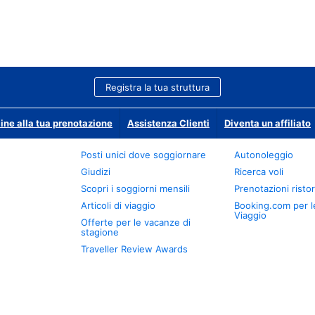
Registra la tua struttura
ine alla tua prenotazione
Assistenza Clienti
Diventa un affiliato
Posti unici dove soggiornare
Autonoleggio
Giudizi
Ricerca voli
Scopri i soggiorni mensili
Prenotazioni ristor
Articoli di viaggio
Booking.com per l
Viaggio
Offerte per le vacanze di
stagione
Traveller Review Awards