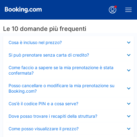
Le 10 domande più frequenti
Elemento
Cosa è incluso nel prezzo?
chiuso
Elemento
Si può prenotare senza carta di credito?
chiuso
Elemento
Come faccio a sapere se la mia prenotazione è stata
chiuso
confermata?
Elemento
Posso cancellare o modificare la mia prenotazione su
chiuso
Booking.com?
Elemento
Cos'è il codice PIN e a cosa serve?
chiuso
Elemento
Dove posso trovare i recapiti della struttura?
chiuso
Elemento
Come posso visualizzare il prezzo?
chiuso