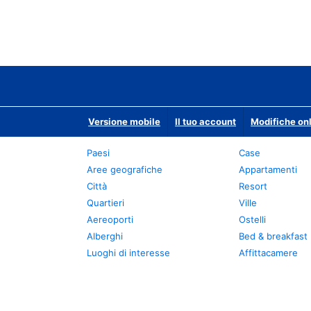
Versione mobile
Il tuo account
Modifiche onl
Paesi
Case
Aree geografiche
Appartamenti
Città
Resort
Quartieri
Ville
Aereoporti
Ostelli
Alberghi
Bed & breakfast
Luoghi di interesse
Affittacamere