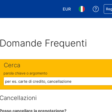
EUR
Ricevi
Reg
Scegli la tua valuta. Valut
Scegli la tua ling
Domande Frequenti
Cerca
parola chiave o argomento
Cancellazioni
Posso cancellare la prenotazione?