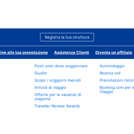
Registra la tua struttura
ine alla tua prenotazione
Assistenza Clienti
Diventa un affiliato
Posti unici dove soggiornare
Autonoleggio
Giudizi
Ricerca voli
Scopri i soggiorni mensili
Prenotazioni ristor
Articoli di viaggio
Booking.com per l
Viaggio
Offerte per le vacanze di
stagione
Traveller Review Awards