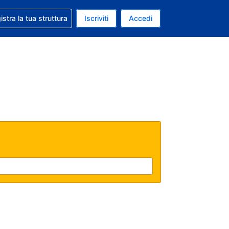
 aiuto con la prenotazione
istra la tua struttura
Iscriviti
Accedi
a attuale: Euro
ua. Lingua attuale: Italiano