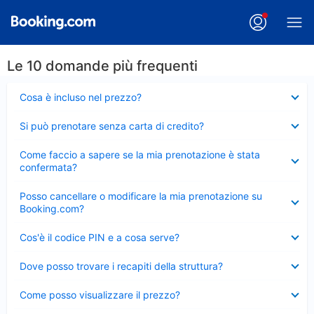
Le 10 domande più frequenti
Elemento
Cosa è incluso nel prezzo?
chiuso
Elemento
Si può prenotare senza carta di credito?
chiuso
Elemento
Come faccio a sapere se la mia prenotazione è stata
chiuso
confermata?
Elemento
Posso cancellare o modificare la mia prenotazione su
chiuso
Booking.com?
Elemento
Cos'è il codice PIN e a cosa serve?
chiuso
Elemento
Dove posso trovare i recapiti della struttura?
chiuso
Elemento
Come posso visualizzare il prezzo?
chiuso