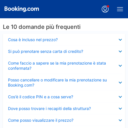
Le 10 domande più frequenti
Elemento
Cosa è incluso nel prezzo?
chiuso
Elemento
Si può prenotare senza carta di credito?
chiuso
Elemento
Come faccio a sapere se la mia prenotazione è stata
chiuso
confermata?
Elemento
Posso cancellare o modificare la mia prenotazione su
chiuso
Booking.com?
Elemento
Cos'è il codice PIN e a cosa serve?
chiuso
Elemento
Dove posso trovare i recapiti della struttura?
chiuso
Elemento
Come posso visualizzare il prezzo?
chiuso