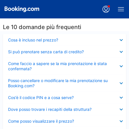
Le 10 domande più frequenti
Elemento
Cosa è incluso nel prezzo?
chiuso
Elemento
Si può prenotare senza carta di credito?
chiuso
Elemento
Come faccio a sapere se la mia prenotazione è stata
chiuso
confermata?
Elemento
Posso cancellare o modificare la mia prenotazione su
chiuso
Booking.com?
Elemento
Cos'è il codice PIN e a cosa serve?
chiuso
Elemento
Dove posso trovare i recapiti della struttura?
chiuso
Elemento
Come posso visualizzare il prezzo?
chiuso