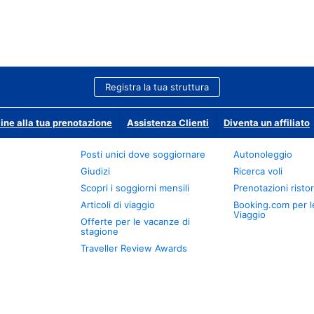
Registra la tua struttura
ine alla tua prenotazione
Assistenza Clienti
Diventa un affiliato
Posti unici dove soggiornare
Autonoleggio
Giudizi
Ricerca voli
Scopri i soggiorni mensili
Prenotazioni ristor
Articoli di viaggio
Booking.com per l
Viaggio
Offerte per le vacanze di
stagione
Traveller Review Awards