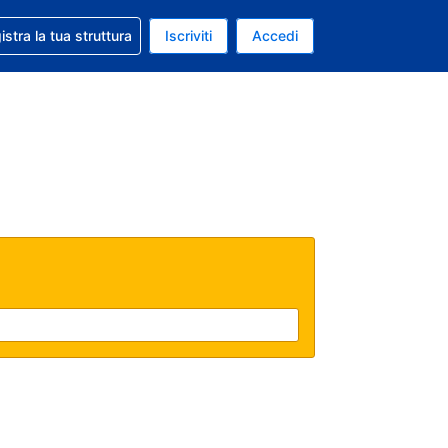
 aiuto con la prenotazione
istra la tua struttura
Iscriviti
Accedi
a attuale: Dollaro statunitense
ua. Lingua attuale: Italiano