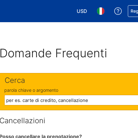
USD
Ricevi
Reg
Scegli la tua valuta. Valut
Scegli la tua ling
Domande Frequenti
Cerca
parola chiave o argomento
Cancellazioni
Posso cancellare la prenotazione?