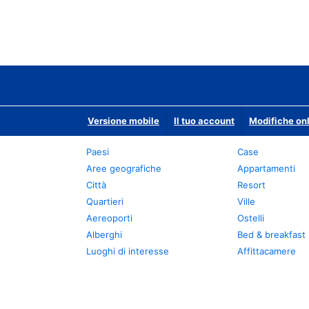
Versione mobile
Il tuo account
Modifiche onl
Paesi
Case
Aree geografiche
Appartamenti
Città
Resort
Quartieri
Ville
Aereoporti
Ostelli
Alberghi
Bed & breakfast
Luoghi di interesse
Affittacamere