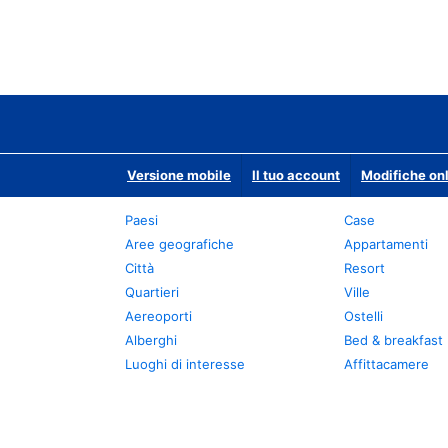
Versione mobile
Il tuo account
Modifiche onl
Paesi
Case
Aree geografiche
Appartamenti
Città
Resort
Quartieri
Ville
Aereoporti
Ostelli
Alberghi
Bed & breakfast
Luoghi di interesse
Affittacamere