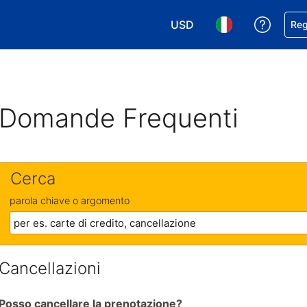
USD
Ricevi
Reg
Scegli la tua valuta. Valut
Scegli la tua ling
Domande Frequenti
Cerca
parola chiave o argomento
Cancellazioni
Posso cancellare la prenotazione?