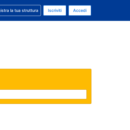
 aiuto con la prenotazione
istra la tua struttura
Iscriviti
Accedi
a attuale: Dollaro statunitense
ua. Lingua attuale: Italiano