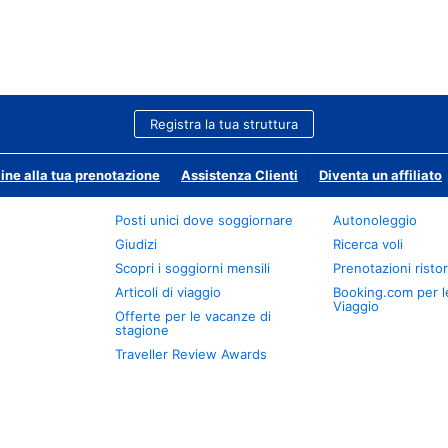
Registra la tua struttura
ine alla tua prenotazione
Assistenza Clienti
Diventa un affiliato
Posti unici dove soggiornare
Autonoleggio
Giudizi
Ricerca voli
Scopri i soggiorni mensili
Prenotazioni ristor
Articoli di viaggio
Booking.com per l
Viaggio
Offerte per le vacanze di
stagione
Traveller Review Awards