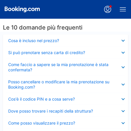
Le 10 domande più frequenti
Elemento
Cosa è incluso nel prezzo?
chiuso
Elemento
Si può prenotare senza carta di credito?
chiuso
Elemento
Come faccio a sapere se la mia prenotazione è stata
chiuso
confermata?
Elemento
Posso cancellare o modificare la mia prenotazione su
chiuso
Booking.com?
Elemento
Cos'è il codice PIN e a cosa serve?
chiuso
Elemento
Dove posso trovare i recapiti della struttura?
chiuso
Elemento
Come posso visualizzare il prezzo?
chiuso