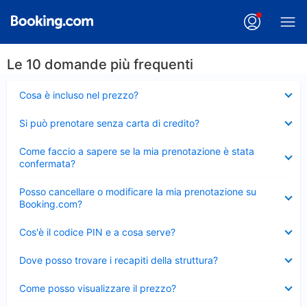
Le 10 domande più frequenti
Elemento
Cosa è incluso nel prezzo?
chiuso
Elemento
Si può prenotare senza carta di credito?
chiuso
Elemento
Come faccio a sapere se la mia prenotazione è stata
chiuso
confermata?
Elemento
Posso cancellare o modificare la mia prenotazione su
chiuso
Booking.com?
Elemento
Cos'è il codice PIN e a cosa serve?
chiuso
Elemento
Dove posso trovare i recapiti della struttura?
chiuso
Elemento
Come posso visualizzare il prezzo?
chiuso