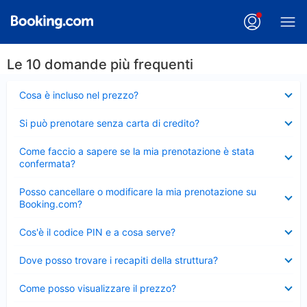
Le 10 domande più frequenti
Elemento
Cosa è incluso nel prezzo?
chiuso
Elemento
Si può prenotare senza carta di credito?
chiuso
Elemento
Come faccio a sapere se la mia prenotazione è stata
chiuso
confermata?
Elemento
Posso cancellare o modificare la mia prenotazione su
chiuso
Booking.com?
Elemento
Cos'è il codice PIN e a cosa serve?
chiuso
Elemento
Dove posso trovare i recapiti della struttura?
chiuso
Elemento
Come posso visualizzare il prezzo?
chiuso