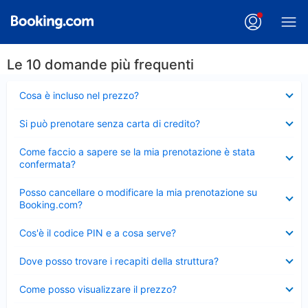
Le 10 domande più frequenti
Elemento
Cosa è incluso nel prezzo?
chiuso
Elemento
Si può prenotare senza carta di credito?
chiuso
Elemento
Come faccio a sapere se la mia prenotazione è stata
chiuso
confermata?
Elemento
Posso cancellare o modificare la mia prenotazione su
chiuso
Booking.com?
Elemento
Cos'è il codice PIN e a cosa serve?
chiuso
Elemento
Dove posso trovare i recapiti della struttura?
chiuso
Elemento
Come posso visualizzare il prezzo?
chiuso