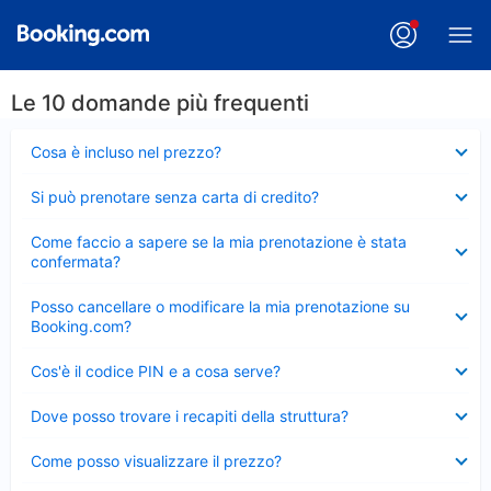
Le 10 domande più frequenti
Elemento
Cosa è incluso nel prezzo?
chiuso
Elemento
Si può prenotare senza carta di credito?
chiuso
Elemento
Come faccio a sapere se la mia prenotazione è stata
chiuso
confermata?
Elemento
Posso cancellare o modificare la mia prenotazione su
chiuso
Booking.com?
Elemento
Cos'è il codice PIN e a cosa serve?
chiuso
Elemento
Dove posso trovare i recapiti della struttura?
chiuso
Elemento
Come posso visualizzare il prezzo?
chiuso