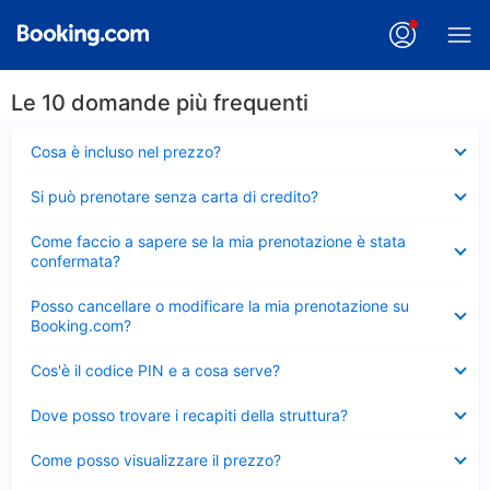
Le 10 domande più frequenti
Elemento
Cosa è incluso nel prezzo?
chiuso
Elemento
Si può prenotare senza carta di credito?
chiuso
Elemento
Come faccio a sapere se la mia prenotazione è stata
chiuso
confermata?
Elemento
Posso cancellare o modificare la mia prenotazione su
chiuso
Booking.com?
Elemento
Cos'è il codice PIN e a cosa serve?
chiuso
Elemento
Dove posso trovare i recapiti della struttura?
chiuso
Elemento
Come posso visualizzare il prezzo?
chiuso