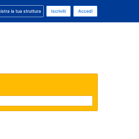
 aiuto con la prenotazione
istra la tua struttura
Iscriviti
Accedi
a attuale: Dollaro statunitense
ua. Lingua attuale: Italiano