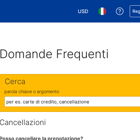
USD
Ricevi
Reg
Scegli la tua valuta. Valut
Scegli la tua ling
Domande Frequenti
Cerca
parola chiave o argomento
Cancellazioni
Posso cancellare la prenotazione?