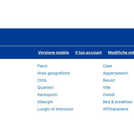
Versione mobile
Il tuo account
Modifiche onl
Paesi
Case
Aree geografiche
Appartamenti
Città
Resort
Quartieri
Ville
Aereoporti
Ostelli
Alberghi
Bed & breakfast
Luoghi di interesse
Affittacamere