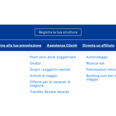
Registra la tua struttura
ine alla tua prenotazione
Assistenza Clienti
Diventa un affiliato
Posti unici dove soggiornare
Autonoleggio
Giudizi
Ricerca voli
Scopri i soggiorni mensili
Prenotazioni ristor
Articoli di viaggio
Booking.com per l
Viaggio
Offerte per le vacanze di
stagione
Traveller Review Awards