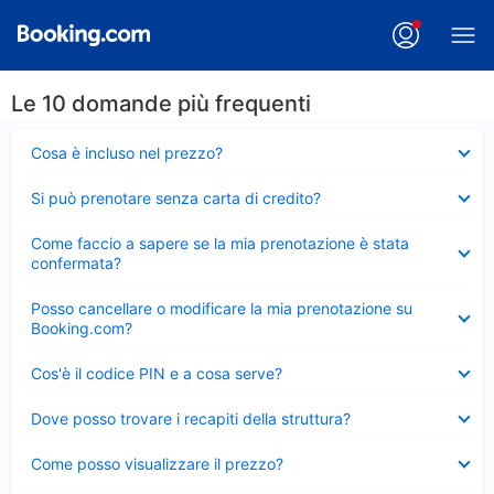
Le 10 domande più frequenti
Elemento
Cosa è incluso nel prezzo?
chiuso
Elemento
Si può prenotare senza carta di credito?
chiuso
Elemento
Come faccio a sapere se la mia prenotazione è stata
chiuso
confermata?
Elemento
Posso cancellare o modificare la mia prenotazione su
chiuso
Booking.com?
Elemento
Cos'è il codice PIN e a cosa serve?
chiuso
Elemento
Dove posso trovare i recapiti della struttura?
chiuso
Elemento
Come posso visualizzare il prezzo?
chiuso