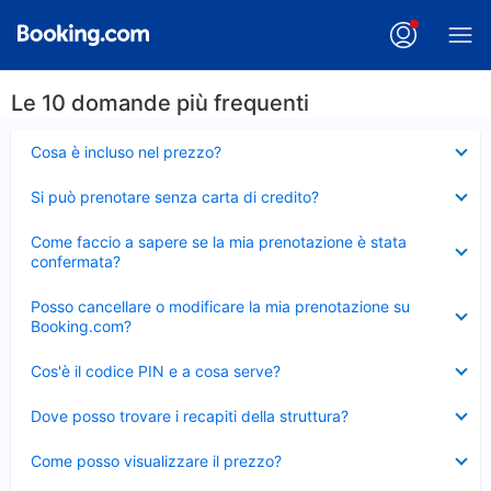
Le 10 domande più frequenti
Elemento
Cosa è incluso nel prezzo?
chiuso
Elemento
Si può prenotare senza carta di credito?
chiuso
Elemento
Come faccio a sapere se la mia prenotazione è stata
chiuso
confermata?
Elemento
Posso cancellare o modificare la mia prenotazione su
chiuso
Booking.com?
Elemento
Cos'è il codice PIN e a cosa serve?
chiuso
Elemento
Dove posso trovare i recapiti della struttura?
chiuso
Elemento
Come posso visualizzare il prezzo?
chiuso