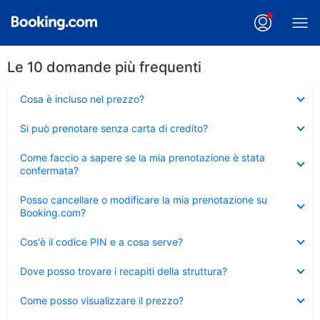
Le 10 domande più frequenti
Elemento
Cosa è incluso nel prezzo?
chiuso
Elemento
Si può prenotare senza carta di credito?
chiuso
Elemento
Come faccio a sapere se la mia prenotazione è stata
chiuso
confermata?
Elemento
Posso cancellare o modificare la mia prenotazione su
chiuso
Booking.com?
Elemento
Cos'è il codice PIN e a cosa serve?
chiuso
Elemento
Dove posso trovare i recapiti della struttura?
chiuso
Elemento
Come posso visualizzare il prezzo?
chiuso