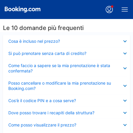
Le 10 domande più frequenti
Elemento
Cosa è incluso nel prezzo?
chiuso
Elemento
Si può prenotare senza carta di credito?
chiuso
Elemento
Come faccio a sapere se la mia prenotazione è stata
chiuso
confermata?
Elemento
Posso cancellare o modificare la mia prenotazione su
chiuso
Booking.com?
Elemento
Cos'è il codice PIN e a cosa serve?
chiuso
Elemento
Dove posso trovare i recapiti della struttura?
chiuso
Elemento
Come posso visualizzare il prezzo?
chiuso