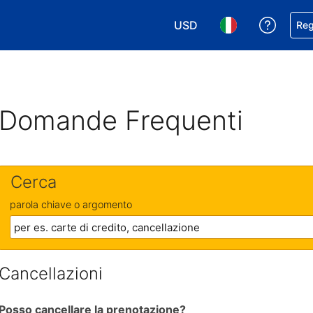
USD
Ricevi
Reg
Scegli la tua valuta. Valut
Scegli la tua ling
Domande Frequenti
Cerca
parola chiave o argomento
Cancellazioni
Posso cancellare la prenotazione?