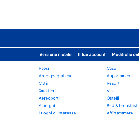
Versione mobile
Il tuo account
Modifiche onl
Paesi
Case
Aree geografiche
Appartamenti
Città
Resort
Quartieri
Ville
Aereoporti
Ostelli
Alberghi
Bed & breakfast
Luoghi di interesse
Affittacamere