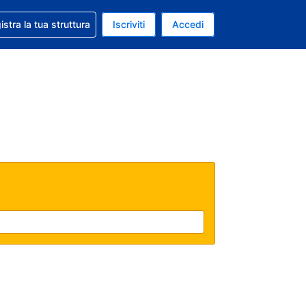
 aiuto con la prenotazione
istra la tua struttura
Iscriviti
Accedi
a attuale: Dollaro statunitense
ua. Lingua attuale: Italiano