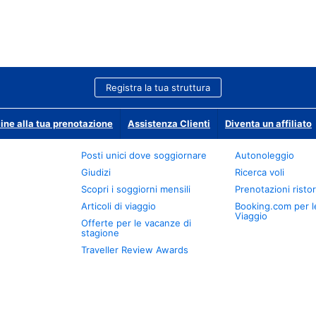
Registra la tua struttura
ine alla tua prenotazione
Assistenza Clienti
Diventa un affiliato
Posti unici dove soggiornare
Autonoleggio
Giudizi
Ricerca voli
Scopri i soggiorni mensili
Prenotazioni ristor
Articoli di viaggio
Booking.com per l
Viaggio
Offerte per le vacanze di
stagione
Traveller Review Awards