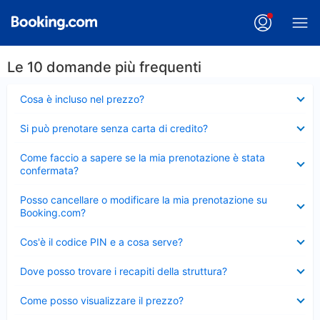
Le 10 domande più frequenti
Elemento
Cosa è incluso nel prezzo?
chiuso
Elemento
Si può prenotare senza carta di credito?
chiuso
Elemento
Come faccio a sapere se la mia prenotazione è stata
chiuso
confermata?
Elemento
Posso cancellare o modificare la mia prenotazione su
chiuso
Booking.com?
Elemento
Cos'è il codice PIN e a cosa serve?
chiuso
Elemento
Dove posso trovare i recapiti della struttura?
chiuso
Elemento
Come posso visualizzare il prezzo?
chiuso