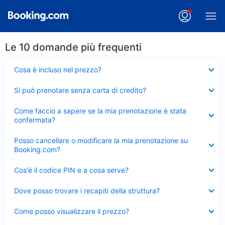
Le 10 domande più frequenti
Elemento
Cosa è incluso nel prezzo?
chiuso
Elemento
Si può prenotare senza carta di credito?
chiuso
Elemento
Come faccio a sapere se la mia prenotazione è stata
chiuso
confermata?
Elemento
Posso cancellare o modificare la mia prenotazione su
chiuso
Booking.com?
Elemento
Cos'è il codice PIN e a cosa serve?
chiuso
Elemento
Dove posso trovare i recapiti della struttura?
chiuso
Elemento
Come posso visualizzare il prezzo?
chiuso