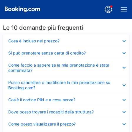
Le 10 domande più frequenti
Elemento
Cosa è incluso nel prezzo?
chiuso
Elemento
Si può prenotare senza carta di credito?
chiuso
Elemento
Come faccio a sapere se la mia prenotazione è stata
chiuso
confermata?
Elemento
Posso cancellare o modificare la mia prenotazione su
chiuso
Booking.com?
Elemento
Cos'è il codice PIN e a cosa serve?
chiuso
Elemento
Dove posso trovare i recapiti della struttura?
chiuso
Elemento
Come posso visualizzare il prezzo?
chiuso