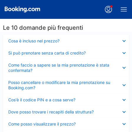
Le 10 domande più frequenti
Elemento
Cosa è incluso nel prezzo?
chiuso
Elemento
Si può prenotare senza carta di credito?
chiuso
Elemento
Come faccio a sapere se la mia prenotazione è stata
chiuso
confermata?
Elemento
Posso cancellare o modificare la mia prenotazione su
chiuso
Booking.com?
Elemento
Cos'è il codice PIN e a cosa serve?
chiuso
Elemento
Dove posso trovare i recapiti della struttura?
chiuso
Elemento
Come posso visualizzare il prezzo?
chiuso